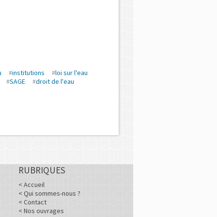
u
#
institutions
#
loi sur l'eau
#
SAGE
#
droit de l'eau
RUBRIQUES
< Accueil
< Qui sommes-nous ?
< Contact
< Nos ouvrages