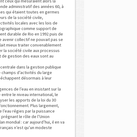
t ceux qui mesuraient alors la
nde administratif des années 60, à
les qui étaient toutes en germes
eurs de la société civile,
ctivités locales avec les lois de
drographique comme support de
nt durable de Rio en 1992 puis de
avenir collectif ne pouvait pas se
llait mieux traiter convenablement
r la société civile aux processus
 de gestion des eaux sont au
centrale dans la gestion publique
 de champs d’activités du large
 échappent désormais à leur
gences de l’eau en insistant sur la
tre le niveau international, le
yser les apports de la loi du 30
 fonctionnement. Plus largement,
de l’eau régies par la puissance
 prégnant le rôle de l’Union
n mondial : car aujourd’hui, il en va
français n’est qu’un modeste