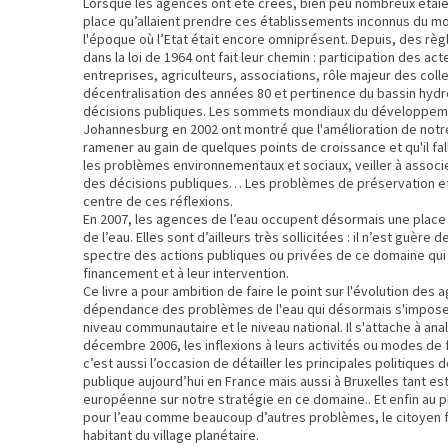
Lorsque les agences ont été crées, bien peu nombreux étaien
place qu’allaient prendre ces établissements inconnus du mo
l'époque où l’Etat était encore omniprésent. Depuis, des règ
dans la loi de 1964 ont fait leur chemin : participation des act
entreprises, agriculteurs, associations, rôle majeur des colle
décentralisation des années 80 et pertinence du bassin hy
décisions publiques. Les sommets mondiaux du développeme
Johannesburg en 2002 ont montré que l'amélioration de notre 
ramener au gain de quelques points de croissance et qu'il fa
les problèmes environnementaux et sociaux, veiller à associe
des décisions publiques… Les problèmes de préservation et
centre de ces réflexions.
En 2007, les agences de l’eau occupent désormais une place 
de l’eau. Elles sont d’ailleurs très sollicitées : il n’est guère
spectre des actions publiques ou privées de ce domaine qui
financement et à leur intervention.
Ce livre a pour ambition de faire le point sur l'évolution des a
dépendance des problèmes de l'eau qui désormais s'impose en
niveau communautaire et le niveau national. Il s'attache à anal
décembre 2006, les inflexions à leurs activités ou modes de
c’est aussi l’occasion de détailler les principales politiques 
publique aujourd’hui en France mais aussi à Bruxelles tant est
européenne sur notre stratégie en ce domaine.. Et enfin au pla
pour l’eau comme beaucoup d’autres problèmes, le citoyen 
habitant du village planétaire.