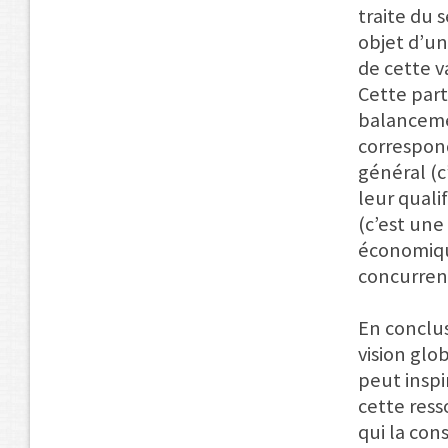
traite du 
objet d’un
de cette v
Cette part
balanceme
correspond
général (c
leur quali
(c’est une
économique
concurrenc
En conclu
vision glo
peut inspi
cette resso
qui la co