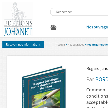
Nos ouvrage
Recevoir nos informations
Accueil
>
Nos ouvrages
> Regard juridique 
Regard jurid
Par
BORD
Comment f
condition
acceptabl