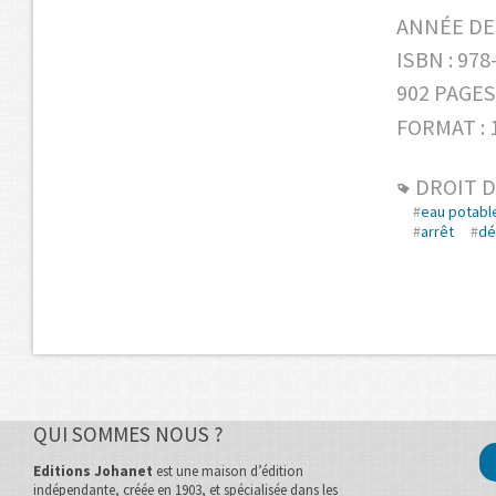
ANNÉE DE 
ISBN : 978
902 PAGES
FORMAT : 1
DROIT D
#
eau potabl
#
arrêt
#
dé
QUI SOMMES NOUS ?
Editions Johanet
est une maison d’édition
indépendante, créée en 1903, et spécialisée dans les