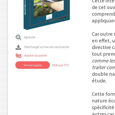
Cette inte
de cet ouv
comprendre
appliquant
Car outre 
Agrandir
en effet, 
directive 
Télécharger un bon de commande
tout premi
Ajouter au panier
comme les 
Version papier
65 Euros TTC
traiter co
double nat
étude.
Cette for
nature éc
spécificit
autres car