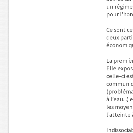
un régime 
pour l’ho
Ce sont ce
deux partie
économiq
La premièr
Elle expos
celle-ci es
commun de
(probléma
à l’eau...
les moyens
l’atteinte
Indissocia