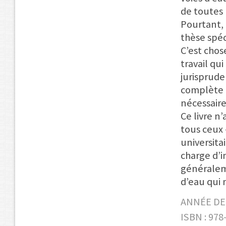
de toutes 
Pourtant, 
thèse spéc
C’est chos
travail qu
jurisprude
complète d
nécessaire
Ce livre n
tous ceux 
universitai
charge d’i
généralem
d’eau qui 
ANNÉE DE 
ISBN : 978