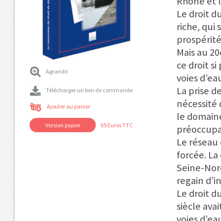
Rhône et l
Le droit d
riche, qui
prospérit
Mais au 20
ce droit s
Agrandir
voies d’ea
La prise d
Télécharger un bon de commande
nécessité 
Ajouter au panier
le domaine
Version papier
69 Euros TTC
préoccupa
Le réseau 
forcée. La
Seine-Nord
regain d’i
Le droit d
siècle ava
voies d’ea